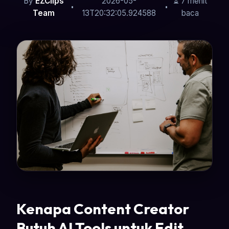
By
EZClips
2026-05-
⏳ 7 menit
Team
13T20:32:05.924588
baca
Kenapa Content Creator
Butuh AI Tools untuk Edit